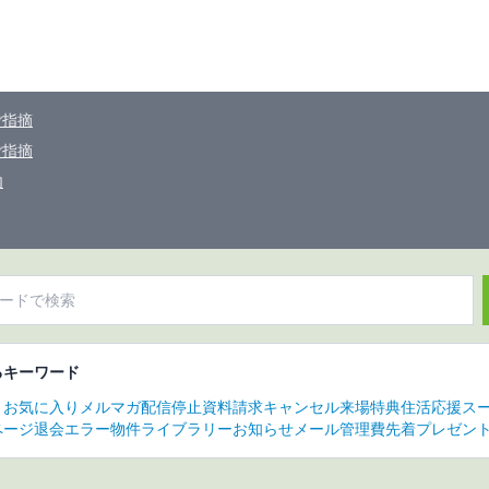
ご指摘
ご指摘
内
るキーワード
り
お気に入り
メルマガ配信停止
資料請求
キャンセル
来場特典
住活応援
ス
ページ
退会
エラー
物件ライブラリー
お知らせメール
管理費
先着プレゼン